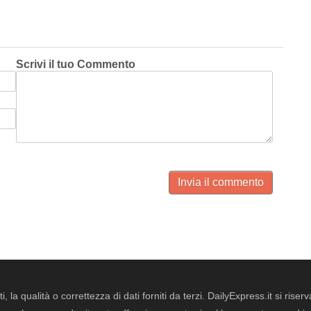
Scrivi il tuo Commento
Invia il commento
i, la qualità o correttezza di dati forniti da terzi. DailyExpress.it si ris