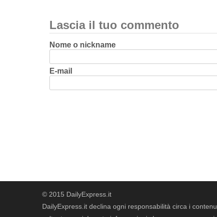
Lascia il tuo commento
Nome o nickname
E-mail
© 2015 DailyExpress.it
DailyExpress.it declina ogni responsabilità circa i contenut