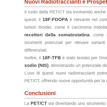
Nuovi Radiotraccianti e Prospe
Il ruolo della PET/CT sta evolvendo anche 
18F-FDOPA
questi, il
è rilevante nel cont
tumori tiroidei, come il carcinoma midolla
recettori della somatostatina
, come 
strumenti potenziali per rilevare variant
differenziati.
18F-TFB
Inoltre, il
è stato testato per l'i
sodio (NIS)
, dimostrando un potenziale di
L'uso di questi nuovi radiotraccianti potre
PET/CT, offrendo nuove opportunità per la 
Conclusioni
PET/CT
La
sta diventando uno strumento 