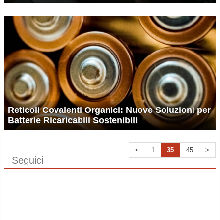
Reticoli Covalenti Organici: Nuove Soluzioni per
Batterie Ricaricabili Sostenibili
<
1
35
45
>
Seguici