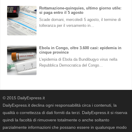
Rottamazione-quinquies, ultimo giorno utile:
si paga entro il 5 agosto
Scade domani, mercoledì 5 agosto, il termine di
tolleranza per il versamento in…
Ebola in Congo, oltre 3.600 casi: epidemia in
cinque province
L'epidemia di Ebola da Bundibugyo virus nella
Repubblica Democratica del Congo…
© 2015 DailyExpress.it
DailyExpress.it declina ogni responsabilità circa i contenuti, la
qualità o correttezza di dati forniti da terzi. DailyExpress.it si riserva
quindi la facoltà di rimuovere totalmente o anche soltanto
parzialmente informazioni che possano essere in qualunque modo