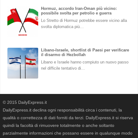
Hormuz, accordo Iran-Oman più vicino:
possibile svolta per petrolio e guerra
Lo Stretto di Hormuz potrebbe essere vicino alla
svolta diplomatica più…
Libano-Israele, shortlist di Paesi per verificare
il disarmo di Hezbollah
Libano e Israele hanno compiuto un nuovo passo
nel difficile tentativo di…
© 2015 DailyExpress.it
DailyExpress.it declina ogni responsabilità circa i contenuti, la
qualità o correttezza di dati forniti da terzi. DailyExpress.it si riserva
quindi la facoltà di rimuovere totalmente o anche soltanto
parzialmente informazioni che possano essere in qualunque modo