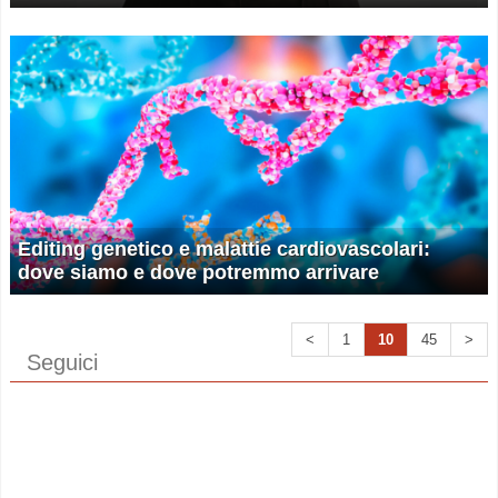
Editing genetico e malattie cardiovascolari:
dove siamo e dove potremmo arrivare
<
1
10
45
>
Seguici