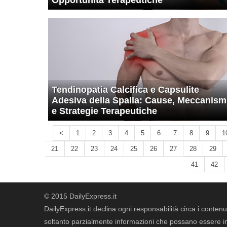
Opportunità Terapeutiche
Tendinopatia Calcifica e Capsulite
Adesiva della Spalla: Cause, Meccanism
e Strategie Terapeutiche
<
1
2
3
4
5
6
7
8
9
1
21
22
23
24
25
26
27
28
29
41
42
© 2015 DailyExpress.it
DailyExpress.it declina ogni responsabilità circa i contenut
soltanto parzialmente informazioni che possano essere in 