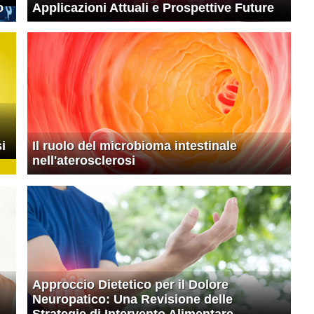
o
Applicazioni Attuali e Prospettive Future
i
Il ruolo del microbioma intestinale
nell'aterosclerosi
Approccio Dietetico per il Dolore
Neuropatico: Una Revisione delle