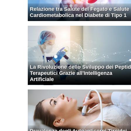
Relazione tra Salute del Fegato e Salute
Cardiometabolica nel Diabete di Tipo 1
La Rivoluzione dello Sviluppo dei Peptid
Terapeutici Grazie all'Intelligenza
Artificiale
Prevalenza degli Autoanticorpi Tiroidei