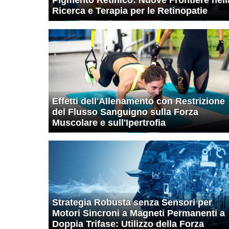
Ricerca e Terapia per le Retinopatie
Effetti dell'Allenamento con Restrizione
del Flusso Sanguigno sulla Forza
Muscolare e sull'Ipertrofia
Strategia Robusta senza Sensori per
Motori Sincroni a Magneti Permanenti a
Doppia Trifase: Utilizzo della Forza