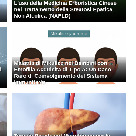
L'uso della Medicina Erboristica Cinese
nel Trattamento della Steatosi Epatica
Non Alcolica (NAFLD)
Malattia di Mikulicz nei Bambini con
i
Emofilia Acquisita di Tipo A: Un Caso
Raro di Coinvolgimento del Sistema
Immunitario
Terapie Basate sul Microbioma per la