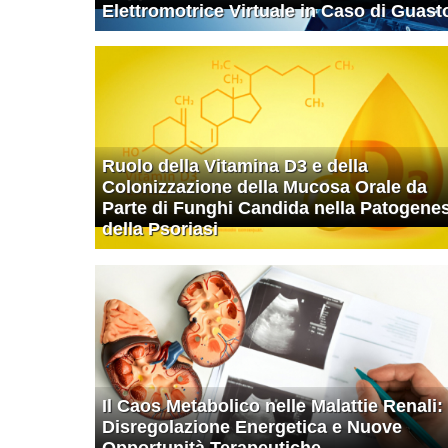
Elettromotrice Virtuale in Caso di Guast
Ruolo della Vitamina D3 e della
Colonizzazione della Mucosa Orale da
Parte di Funghi Candida nella Patogenes
della Psoriasi
Il Caos Metabolico nelle Malattie Renali:
Disregolazione Energetica e Nuove