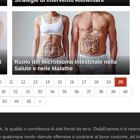
Strategie di Intervento Alimentare
i
Ruolo del Microbioma Intestinale nella
Salute e nelle Malattie
0
11
12
13
14
15
16
17
18
19
20
30
31
32
33
34
35
36
37
38
39
40
43
44
45
>
i, la qualità o correttezza di dati forniti da terzi. DailyExpress.it si ris
qualunque modo ritenute offensive o contrarie al buon costume, ad insin