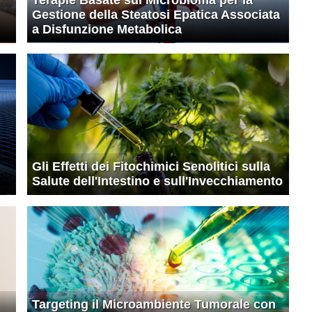
Gestione della Steatosi Epatica Associata
a Disfunzione Metabolica
Gli Effetti dei Fitochimici Senolitici sulla
Salute dell'Intestino e sull'Invecchiamento
Targeting il Microambiente Tumorale con