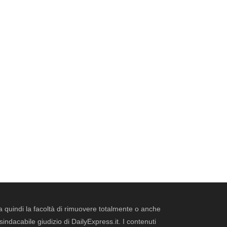
erva quindi la facoltà di rimuovere totalmente o anche
dacabile giudizio di DailyExpress.it. I contenuti