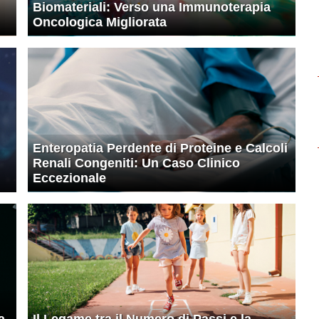
Biomateriali: Verso una Immunoterapia
Oncologica Migliorata
Enteropatia Perdente di Proteine e Calcoli
Renali Congeniti: Un Caso Clinico
Eccezionale
a
Il Legame tra il Numero di Passi e la