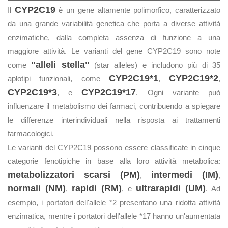
CYP2C19
Il
è un gene altamente polimorfico, caratterizzato
da una grande variabilità genetica che porta a diverse attività
enzimatiche, dalla completa assenza di funzione a una
maggiore attività. Le varianti del gene CYP2C19 sono note
"alleli stella"
come
(star alleles) e includono più di 35
CYP2C19*1
CYP2C19*2
aplotipi funzionali, come
,
,
CYP2C19*3
CYP2C19*17
, e
. Ogni variante può
influenzare il metabolismo dei farmaci, contribuendo a spiegare
le differenze interindividuali nella risposta ai trattamenti
farmacologici.
Le varianti del CYP2C19 possono essere classificate in cinque
categorie fenotipiche in base alla loro attività metabolica:
metabolizzatori scarsi (PM)
intermedi (IM)
,
,
normali (NM)
rapidi (RM)
ultrarapidi (UM)
,
, e
. Ad
esempio, i portatori dell'allele *2 presentano una ridotta attività
enzimatica, mentre i portatori dell'allele *17 hanno un'aumentata