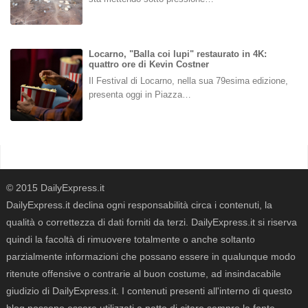
Locarno, "Balla coi lupi" restaurato in 4K:
quattro ore di Kevin Costner
Il Festival di Locarno, nella sua 79esima edizione,
presenta oggi in Piazza…
© 2015 DailyExpress.it
DailyExpress.it declina ogni responsabilità circa i contenuti, la
qualità o correttezza di dati forniti da terzi. DailyExpress.it si riserva
quindi la facoltà di rimuovere totalmente o anche soltanto
parzialmente informazioni che possano essere in qualunque modo
ritenute offensive o contrarie al buon costume, ad insindacabile
giudizio di DailyExpress.it. I contenuti presenti all'interno di questo
blog possono essere utilizzati a patto di citare sempre la fonte