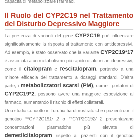
capacità di metabolizzare i farmaci.
Il Ruolo del CYP2C19 nel Trattamento
del Disturbo Depressivo Maggiore
CYP2C19
La presenza di varianti del gene
può influenzare
significativamente la risposta al trattamento con antidepressivi.
CYP2C19*17
Ad esempio, è stato osservato che la variante
è associata a un metabolismo più rapido di alcuni antidepressivi,
citalopram
escitalopram
come il
e l'
, portando a una
minore efficacia del trattamento a dosaggi standard. D'altra
metabolizzatori scarsi (PM)
parte, i
, come i portatori di
CYP2C19*2
, possono avere una maggiore esposizione al
farmaco, aumentando il rischio di effetti collaterali.
Uno studio condotto in Turchia ha dimostrato che i pazienti con il
genotipo **CYP2C19
1/
2
o **CYP2C19
2/
2
presentavano
concentrazioni plasmatiche più elevate di
demetilcitalopram
rispetto ai pazienti con il genotipo