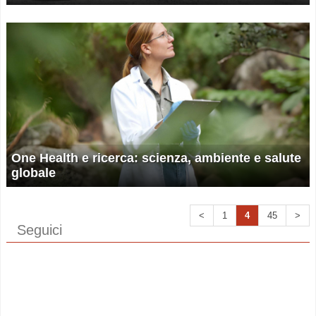
One Health e ricerca: scienza, ambiente e salute
globale
<
1
4
45
>
Seguici