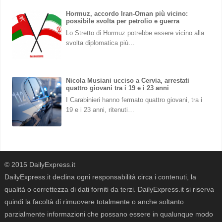
Hormuz, accordo Iran-Oman più vicino:
possibile svolta per petrolio e guerra
Lo Stretto di Hormuz potrebbe essere vicino alla
svolta diplomatica più…
Nicola Musiani ucciso a Cervia, arrestati
quattro giovani tra i 19 e i 23 anni
I Carabinieri hanno fermato quattro giovani, tra i
19 e i 23 anni, ritenuti…
© 2015 DailyExpress.it
DailyExpress.it declina ogni responsabilità circa i contenuti, la
qualità o correttezza di dati forniti da terzi. DailyExpress.it si riserva
quindi la facoltà di rimuovere totalmente o anche soltanto
parzialmente informazioni che possano essere in qualunque modo