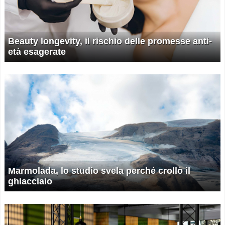
Beauty longevity, il rischio delle promesse anti-
età esagerate
Marmolada, lo studio svela perché crollò il
ghiacciaio