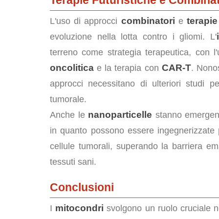
Terapie Futuristiche e Combina
combinatori
terapie
L'uso di approcci
e
evoluzione nella lotta contro i gliomi. L'
terreno come strategia terapeutica, con l'
oncolitica
CAR-T
e la terapia con
. Nonos
approcci necessitano di ulteriori studi pe
tumorale.
nanoparticelle
Anche le
stanno emergendo
in quanto possono essere ingegnerizzate pe
cellule tumorali, superando la barriera emat
tessuti sani.
Conclusioni
mitocondri
I
svolgono un ruolo cruciale n