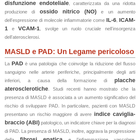
disfunzione endoteliale
, caratterizzata da una ridotta
ossido nitrico (NO)
produzione di
e un aumento
IL-6
ICAM-
dell'espressione di molecole infiammatorie come
,
1
VCAM-1
e
, svolge un ruolo cruciale nell'insorgenza
dell'aterosclerosi.
MASLD e PAD: Un Legame pericoloso
PAD
La
è una patologia che coinvolge la riduzione del flusso
sanguigno nelle arterie periferiche, principalmente degli arti
placche
inferiori, a causa della formazione di
aterosclerotiche
. Studi recenti hanno mostrato che la
presenza di MASLD è associata a un aumento significativo del
rischio di sviluppare PAD. In particolare, pazienti con MASLD
indice caviglia-
presentano un rischio maggiore di avere
braccio (ABI)
patologico, un indicatore chiave per la diagnosi
di PAD. La presenza di MASLD, inoltre, aggrava la progressione
fibrosi epatica
della
e l'infiammazione vascolare,