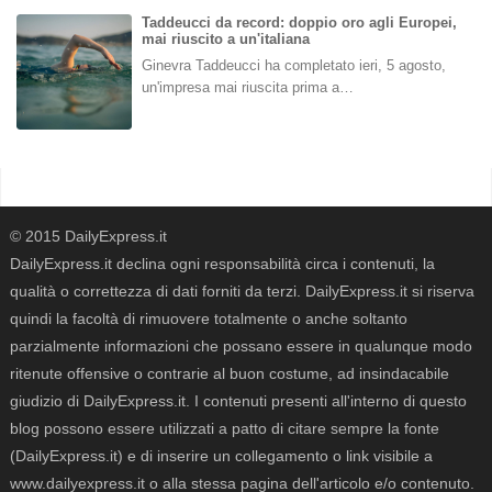
Taddeucci da record: doppio oro agli Europei,
mai riuscito a un'italiana
Ginevra Taddeucci ha completato ieri, 5 agosto,
un'impresa mai riuscita prima a…
© 2015 DailyExpress.it
DailyExpress.it declina ogni responsabilità circa i contenuti, la
qualità o correttezza di dati forniti da terzi. DailyExpress.it si riserva
quindi la facoltà di rimuovere totalmente o anche soltanto
parzialmente informazioni che possano essere in qualunque modo
ritenute offensive o contrarie al buon costume, ad insindacabile
giudizio di DailyExpress.it. I contenuti presenti all'interno di questo
blog possono essere utilizzati a patto di citare sempre la fonte
(DailyExpress.it) e di inserire un collegamento o link visibile a
www.dailyexpress.it o alla stessa pagina dell'articolo e/o contenuto.