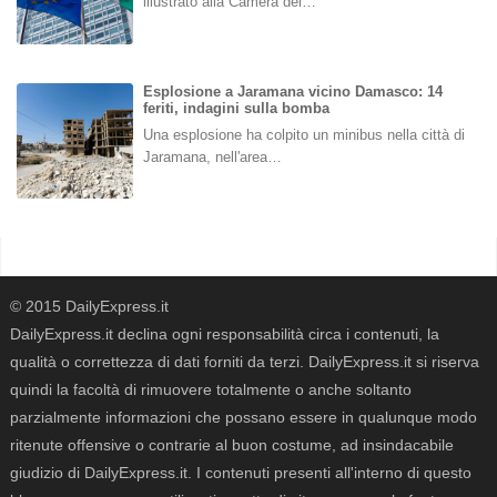
illustrato alla Camera dei…
Esplosione a Jaramana vicino Damasco: 14
feriti, indagini sulla bomba
Una esplosione ha colpito un minibus nella città di
Jaramana, nell'area…
© 2015 DailyExpress.it
DailyExpress.it declina ogni responsabilità circa i contenuti, la
qualità o correttezza di dati forniti da terzi. DailyExpress.it si riserva
quindi la facoltà di rimuovere totalmente o anche soltanto
parzialmente informazioni che possano essere in qualunque modo
ritenute offensive o contrarie al buon costume, ad insindacabile
giudizio di DailyExpress.it. I contenuti presenti all'interno di questo