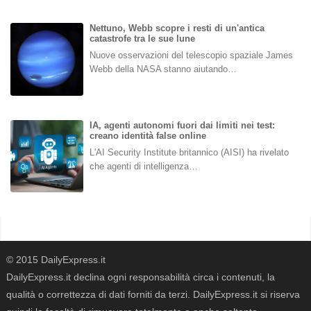
Nettuno, Webb scopre i resti di un'antica
catastrofe tra le sue lune
Nuove osservazioni del telescopio spaziale James
Webb della NASA stanno aiutando…
IA, agenti autonomi fuori dai limiti nei test:
creano identità false online
L'AI Security Institute britannico (AISI) ha rivelato
che agenti di intelligenza…
© 2015 DailyExpress.it
DailyExpress.it declina ogni responsabilità circa i contenuti, la
qualità o correttezza di dati forniti da terzi. DailyExpress.it si riserva