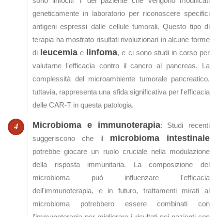
sono linfociti T del paziente che vengono modificati
geneticamente in laboratorio per riconoscere specifici
antigeni espressi dalle cellule tumorali. Questo tipo di
terapia ha mostrato risultati rivoluzionari in alcune forme
leucemia
linfoma
di
e
, e ci sono studi in corso per
valutarne l'efficacia contro il cancro al pancreas. La
complessità del microambiente tumorale pancreatico,
tuttavia, rappresenta una sfida significativa per l'efficacia
delle CAR-T in questa patologia.
Microbioma e immunoterapia
: Studi recenti
microbioma intestinale
suggeriscono che il
potrebbe giocare un ruolo cruciale nella modulazione
della risposta immunitaria. La composizione del
microbioma può influenzare l'efficacia
dell'immunoterapia, e in futuro, trattamenti mirati al
microbioma potrebbero essere combinati con
l'immunoterapia per migliorare i risultati nei pazienti con