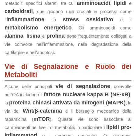
amminoacidi
lipidi
metaboliti specifici alterati, tra cui
,
e
carboidrati
, che giocano ruoli cruciali in processi come
infiammazione
stress ossidativo
l'
, lo
e il
metabolismo energetico
. Gli amminoacidi come
alanina
lisina
prolina
,
e
sono frequentemente collegati a
vie coinvolte nell'infiammazione, nella degradazione della
cartilagine e nell'apoptosi.
Vie di Segnalazione e Ruolo dei
Metaboliti
vie di segnalazione
Alcune delle principali
coinvolte
fattore nucleare kappa B (NF-κB)
nell'OA includono il
,
proteina chinasi attivata da mitogeni (MAPK)
la
, la
Wnt/β-catenina
via del
e il bersaglio meccanico della
mTOR
rapamicina (
). Queste vie sono associate ai
lipidi pro-
cambiamenti nei livelli di metaboliti, in particolare i
infiammatori
e i composti energetici. Ad esempio,