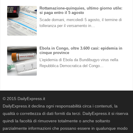
Rottamazione-quinquies, ultimo giorno utile:
si paga entro il 5 agosto
Scade domani, mercoledì 5 agosto, il termine di
tolleranza per il versamento in…
Ebola in Congo, oltre 3.600 casi: epidemia in
cinque province
L'epidemia di Ebola da Bundibugyo virus nella
Repubblica Democratica del Congo…
© 2015 DailyExpress.it
DailyExpress.it declina ogni responsabilità circa i contenuti, la
qualità o correttezza di dati forniti da terzi. DailyExpress.it si riserva
quindi la facoltà di rimuovere totalmente o anche soltanto
parzialmente informazioni che possano essere in qualunque modo