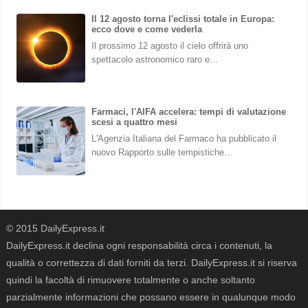
Il 12 agosto torna l'eclissi totale in Europa:
ecco dove e come vederla
Il prossimo 12 agosto il cielo offrirà uno
spettacolo astronomico raro e…
Farmaci, l'AIFA accelera: tempi di valutazione
scesi a quattro mesi
L'Agenzia Italiana del Farmaco ha pubblicato il
nuovo Rapporto sulle tempistiche…
© 2015 DailyExpress.it
DailyExpress.it declina ogni responsabilità circa i contenuti, la
qualità o correttezza di dati forniti da terzi. DailyExpress.it si riserva
quindi la facoltà di rimuovere totalmente o anche soltanto
parzialmente informazioni che possano essere in qualunque modo