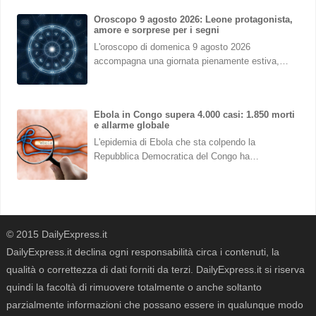
Oroscopo 9 agosto 2026: Leone protagonista,
amore e sorprese per i segni
L'oroscopo di domenica 9 agosto 2026
accompagna una giornata pienamente estiva,…
Ebola in Congo supera 4.000 casi: 1.850 morti
e allarme globale
L'epidemia di Ebola che sta colpendo la
Repubblica Democratica del Congo ha…
© 2015 DailyExpress.it
DailyExpress.it declina ogni responsabilità circa i contenuti, la
qualità o correttezza di dati forniti da terzi. DailyExpress.it si riserva
quindi la facoltà di rimuovere totalmente o anche soltanto
parzialmente informazioni che possano essere in qualunque modo