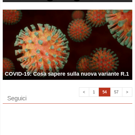
COVID-19: Cosa sapere sulla nuova variante R.1
<
1
54
57
>
Seguici