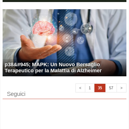
p38&#945; MAPK: Un Nuovo Bersaglio
Terapeutico per la Malattia di Alzheimer
<
1
35
57
>
Seguici