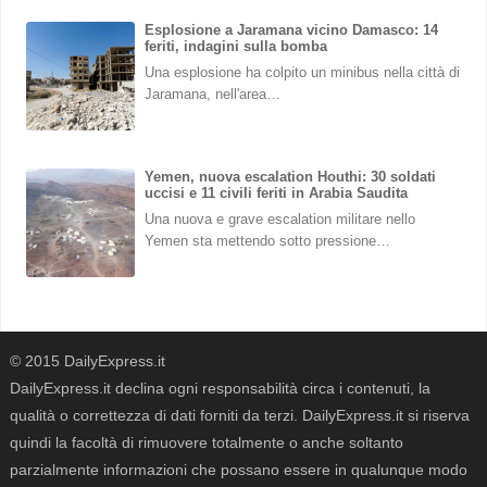
Esplosione a Jaramana vicino Damasco: 14
feriti, indagini sulla bomba
Una esplosione ha colpito un minibus nella città di
Jaramana, nell'area…
Yemen, nuova escalation Houthi: 30 soldati
uccisi e 11 civili feriti in Arabia Saudita
Una nuova e grave escalation militare nello
Yemen sta mettendo sotto pressione…
© 2015 DailyExpress.it
DailyExpress.it declina ogni responsabilità circa i contenuti, la
qualità o correttezza di dati forniti da terzi. DailyExpress.it si riserva
quindi la facoltà di rimuovere totalmente o anche soltanto
parzialmente informazioni che possano essere in qualunque modo