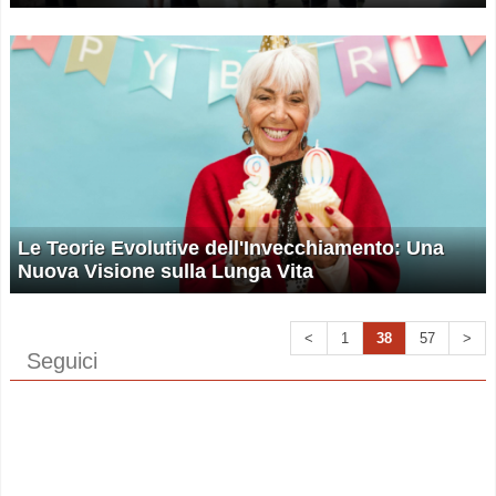
Le Teorie Evolutive dell'Invecchiamento: Una
Nuova Visione sulla Lunga Vita
<
1
38
57
>
Seguici