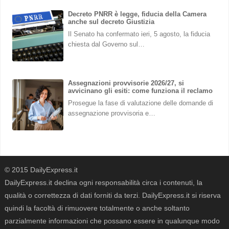
Decreto PNRR è legge, fiducia della Camera
anche sul decreto Giustizia
Il Senato ha confermato ieri, 5 agosto, la fiducia
chiesta dal Governo sul…
Assegnazioni provvisorie 2026/27, si
avvicinano gli esiti: come funziona il reclamo
Prosegue la fase di valutazione delle domande di
assegnazione provvisoria e…
© 2015 DailyExpress.it
DailyExpress.it declina ogni responsabilità circa i contenuti, la
qualità o correttezza di dati forniti da terzi. DailyExpress.it si riserva
quindi la facoltà di rimuovere totalmente o anche soltanto
parzialmente informazioni che possano essere in qualunque modo