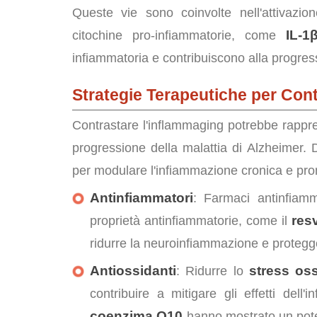
Queste vie sono coinvolte nell'attivazion
IL-1
citochine pro-infiammatorie, come
infiammatoria e contribuiscono alla progres
Strategie Terapeutiche per Cont
Contrastare l'inflammaging potrebbe rappre
progressione della malattia di Alzheimer. 
per modulare l'infiammazione cronica e pr
Antinfiammatori
: Farmaci antinfiamm
res
proprietà antinfiammatorie, come il
ridurre la neuroinfiammazione e protegg
Antiossidanti
stress oss
: Ridurre lo
contribuire a mitigare gli effetti del
coenzima Q10
hanno mostrato un poten