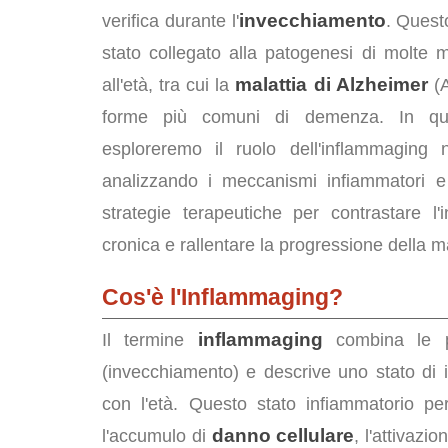
invecchiamento
verifica durante l'
. Ques
stato collegato alla patogenesi di molte m
malattia di Alzheimer
all'età, tra cui la
(A
forme più comuni di demenza. In que
esploreremo il ruolo dell'inflammaging ne
analizzando i meccanismi infiammatori e 
strategie terapeutiche per contrastare l'
cronica e rallentare la progressione della ma
Cos'è l'Inflammaging?
inflammaging
Il termine
combina le pa
(invecchiamento) e descrive uno stato di 
con l'età. Questo stato infiammatorio per
danno cellulare
l'accumulo di
, l'attivaz