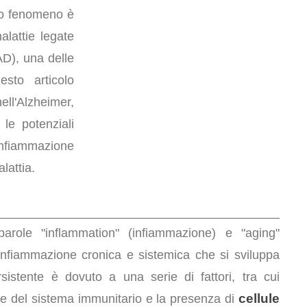
to fenomeno è
alattie legate
D), una delle
sto articolo
ll'Alzheimer,
le potenziali
infiammazione
lattia.
role "inflammation" (infiammazione) e "aging"
infiammazione cronica e sistemica che si sviluppa
sistente è dovuto a una serie di fattori, tra cui
cellule
ione del sistema immunitario e la presenza di