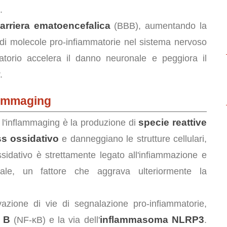
.
arriera ematoencefalica
(BBB), aumentando la
 di molecole pro-infiammatorie nel sistema nervoso
matorio accelera il danno neuronale e peggiora il
.
lammaging
specie reattive
 l'inflammaging è la produzione di
ss ossidativo
e danneggiano le strutture cellulari,
ssidativo è strettamente legato all'infiammazione e
riale, un fattore che aggrava ulteriormente la
tivazione di vie di segnalazione pro-infiammatorie,
a B
inflammasoma NLRP3
(NF-κB) e la via dell'
.