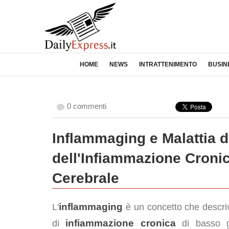
HOME
NEWS
INTRATTENIMENTO
BUSIN
0 commenti
Inflammaging e Malattia d
dell'Infiammazione Croni
Cerebrale
inflammaging
L'
è un concetto che descriv
infiammazione cronica
di
di basso g