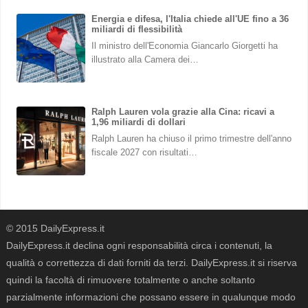
Energia e difesa, l'Italia chiede all'UE fino a 36
miliardi di flessibilità
Il ministro dell'Economia Giancarlo Giorgetti ha
illustrato alla Camera dei…
Ralph Lauren vola grazie alla Cina: ricavi a
1,96 miliardi di dollari
Ralph Lauren ha chiuso il primo trimestre dell'anno
fiscale 2027 con risultati…
© 2015 DailyExpress.it
DailyExpress.it declina ogni responsabilità circa i contenuti, la
qualità o correttezza di dati forniti da terzi. DailyExpress.it si riserva
quindi la facoltà di rimuovere totalmente o anche soltanto
parzialmente informazioni che possano essere in qualunque modo