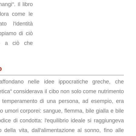
ngi". Il libro
lora come le
o l'identità
ppiamo di ciò
o a ciò che
o
 affondano nelle idee ippocratiche greche, che
tica" considerava il cibo non solo come nutrimento
Il temperamento di una persona, ad esempio, era
tro umori corporei: sangue, flemma, bile gialla e bile
ice di condotta: l'equilibrio ideale si raggiungeva
della vita, dall'alimentazione al sonno, fino alle