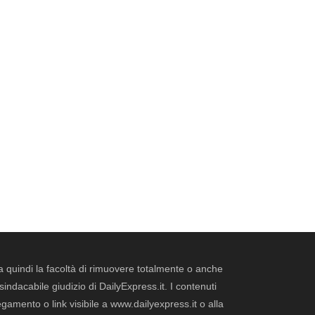
erva quindi la facoltà di rimuovere totalmente o anche
dacabile giudizio di DailyExpress.it. I contenuti
legamento o link visibile a www.dailyexpress.it o alla