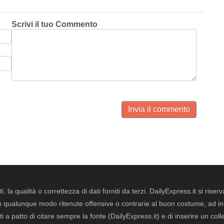
Scrivi il tuo Commento
Invia il commento
i, la qualità o correttezza di dati forniti da terzi. DailyExpress.it si ris
qualunque modo ritenute offensive o contrarie al buon costume, ad insin
i a patto di citare sempre la fonte (DailyExpress.it) e di inserire un col