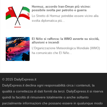
Hormuz, accordo Iran-Oman più vicino:
possibile svolta per petrolio e guerra
Lo Stretto di Hormuz potrebbe essere vicino alla
svolta diplomatica più…
El Niño si rafforza: la WMO avverte su siccità,
alluvioni e incendi
L'Organizzazione Meteorologica Mondiale (WMO)
ha comunicato che El Niño…
© 2015 DailyExpress.it
DailyExpress.it declina ogni responsabilità circa i contenuti, la
qualità o correttezza di dati forniti da terzi. DailyExpress.it si riserva
quindi la facoltà di rimuovere totalmente o anche soltanto
parzialmente informazioni che possano essere in qualunque modo