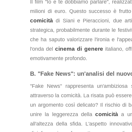
Il film "Io e te dobbiamo parlare", realizz
milioni di euro. Questo successo è frutto 
comicità
di Siani e Pieraccioni, due art
strategica, probabilmente durante le festiv
che ha saputo valorizzare l'ironia e l'appe
cinema di genere
l'onda del
italiano, o
emotivamente profondo.
B. "Fake News": un'analisi del nuov
"Fake News" rappresenta un'ambiziosa s
attraverso la comicità. La risata può essere
un argomento così delicato? Il rischio di b
comicità
unire la leggerezza della
a una
all'altezza della sfida. L'aspetto innovat