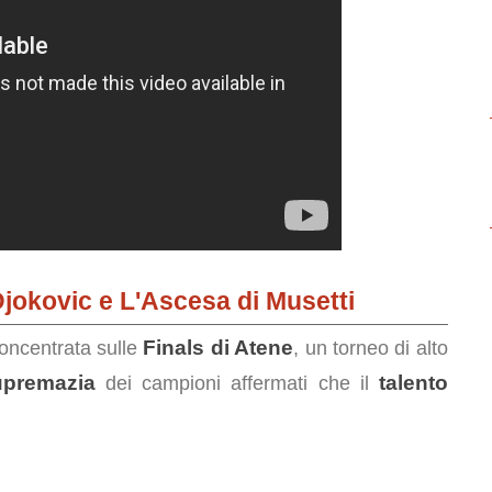
Djokovic e L'Ascesa di Musetti
Finals di Atene
concentrata sulle
, un torneo di alto
upremazia
talento
dei campioni affermati che il