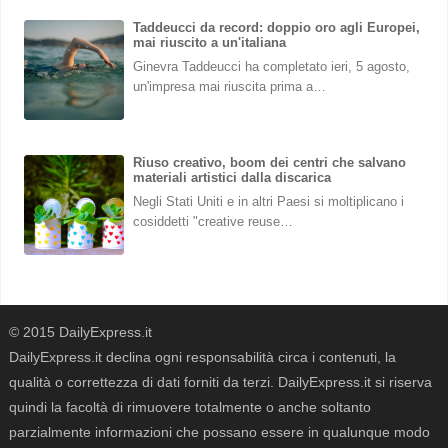
Taddeucci da record: doppio oro agli Europei,
mai riuscito a un'italiana
Ginevra Taddeucci ha completato ieri, 5 agosto,
un'impresa mai riuscita prima a…
Riuso creativo, boom dei centri che salvano
materiali artistici dalla discarica
Negli Stati Uniti e in altri Paesi si moltiplicano i
cosiddetti "creative reuse…
© 2015 DailyExpress.it
DailyExpress.it declina ogni responsabilità circa i contenuti, la
qualità o correttezza di dati forniti da terzi. DailyExpress.it si riserva
quindi la facoltà di rimuovere totalmente o anche soltanto
parzialmente informazioni che possano essere in qualunque modo