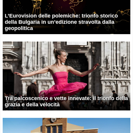
L’Eurovision delle polemiche: trionfo storico
della Bulgaria in un’edizione stravolta dalla
geopolitica
Tra palcoscenico e vette innevate: il trionfo della
grazia e della velocità