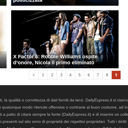
politicizzata”
X Factor 6: Robbie Williams ospite
d’onore, Nicola il primo eliminato
<
1
2
3
4
5
6
7
8
9
i, la qualità o correttezza di dati forniti da terzi. DailyExpress.it si ris
qualunque modo ritenute offensive o contrarie al buon costume, ad insin
i a patto di citare sempre la fonte (DailyExpress.it) e di inserire un col
presenti sul sito sono di proprietà dei rispettivi proprietari. Tutti i dirit