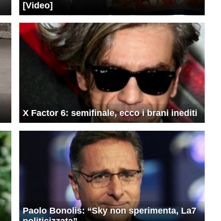
[Video]
X Factor 6: semifinale, ecco i brani inediti
Paolo Bonolis: “Sky non sperimenta, La7