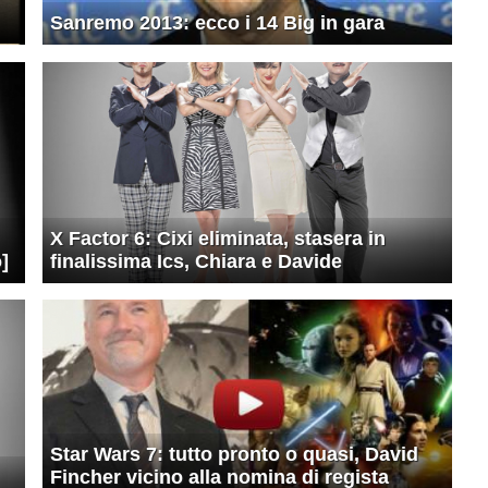
Sanremo 2013: ecco i 14 Big in gara
X Factor 6: Cixi eliminata, stasera in
]
finalissima Ics, Chiara e Davide
Star Wars 7: tutto pronto o quasi, David
Fincher vicino alla nomina di regista