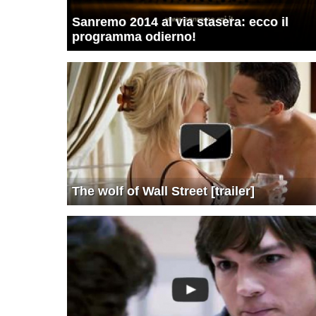
Sanremo 2014 al via stasera: ecco il
programma odierno!
The wolf of Wall Street [trailer]