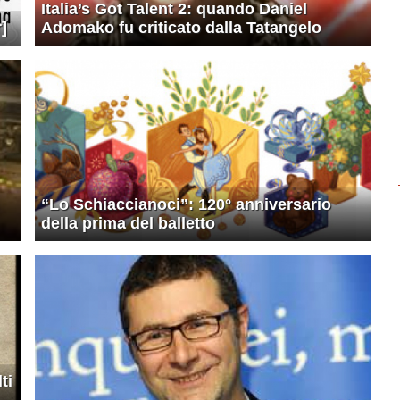
Italia’s Got Talent 2: quando Daniel
]
Adomako fu criticato dalla Tatangelo
“Lo Schiaccianoci”: 120° anniversario
della prima del balletto
ti