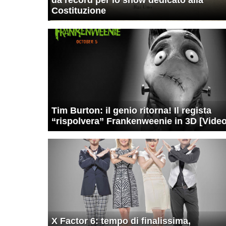
Costituzione
Tim Burton: il genio ritorna! Il regista
“rispolvera” Frankenweenie in 3D [Video
X Factor 6: tempo di finalissima,