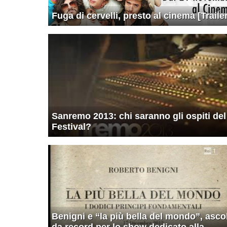
Fuga di cervelli, presto al cinema [Trailer
Sanremo 2013: chi saranno gli ospiti del
Festival?
Benigni e “la più bella del mondo”, ascol
da record per lo show dedicato alla