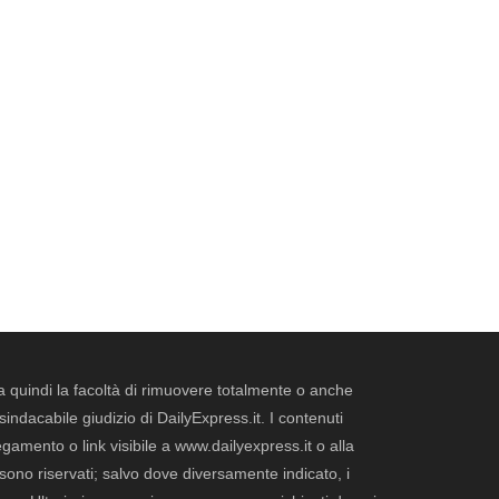
erva quindi la facoltà di rimuovere totalmente o anche
dacabile giudizio di DailyExpress.it. I contenuti
legamento o link visibile a www.dailyexpress.it o alla
ti sono riservati; salvo dove diversamente indicato, i