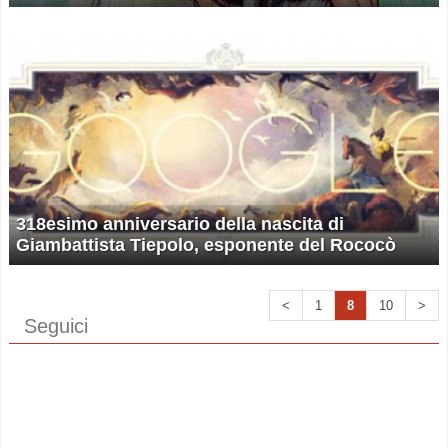
318esimo anniversario della nascita di
Giambattista Tiepolo, esponente del Rococò
<
1
8
10
>
Seguici