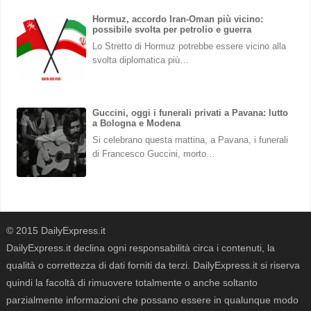
Hormuz, accordo Iran-Oman più vicino:
possibile svolta per petrolio e guerra
Lo Stretto di Hormuz potrebbe essere vicino alla
svolta diplomatica più…
Guccini, oggi i funerali privati a Pavana: lutto
a Bologna e Modena
Si celebrano questa mattina, a Pavana, i funerali
di Francesco Guccini, morto…
© 2015 DailyExpress.it
DailyExpress.it declina ogni responsabilità circa i contenuti, la
qualità o correttezza di dati forniti da terzi. DailyExpress.it si riserva
quindi la facoltà di rimuovere totalmente o anche soltanto
parzialmente informazioni che possano essere in qualunque modo