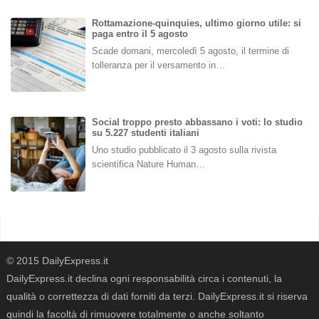
Rottamazione-quinquies, ultimo giorno utile: si
paga entro il 5 agosto
Scade domani, mercoledì 5 agosto, il termine di
tolleranza per il versamento in…
Social troppo presto abbassano i voti: lo studio
su 5.227 studenti italiani
Uno studio pubblicato il 3 agosto sulla rivista
scientifica Nature Human…
© 2015 DailyExpress.it
DailyExpress.it declina ogni responsabilità circa i contenuti, la
qualità o correttezza di dati forniti da terzi. DailyExpress.it si riserva
quindi la facoltà di rimuovere totalmente o anche soltanto