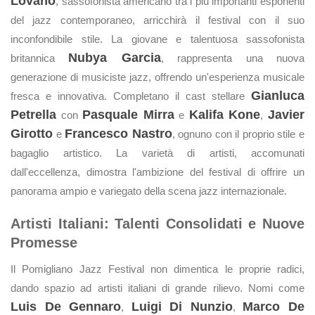
Lovano
, sassofonista americano tra i più importanti esponenti
del jazz contemporaneo, arricchirà il festival con il suo
inconfondibile stile. La giovane e talentuosa sassofonista
Nubya Garcia
britannica
, rappresenta una nuova
generazione di musiciste jazz, offrendo un'esperienza musicale
Gianluca
fresca e innovativa. Completano il cast stellare
Petrella
Pasquale Mirra
Kalifa Kone
Javier
con
e
,
Girotto
Francesco Nastro
e
, ognuno con il proprio stile e
bagaglio artistico. La varietà di artisti, accomunati
dall'eccellenza, dimostra l'ambizione del festival di offrire un
panorama ampio e variegato della scena jazz internazionale.
Artisti Italiani: Talenti Consolidati e Nuove
Promesse
Il Pomigliano Jazz Festival non dimentica le proprie radici,
dando spazio ad artisti italiani di grande rilievo. Nomi come
Luis De Gennaro
Luigi Di Nunzio
Marco De
,
,