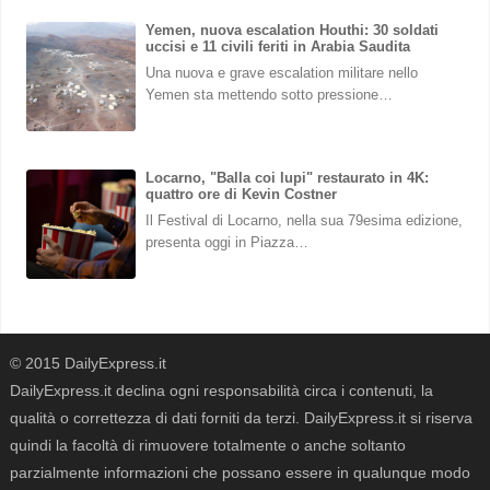
Yemen, nuova escalation Houthi: 30 soldati
uccisi e 11 civili feriti in Arabia Saudita
Una nuova e grave escalation militare nello
Yemen sta mettendo sotto pressione…
Locarno, "Balla coi lupi" restaurato in 4K:
quattro ore di Kevin Costner
Il Festival di Locarno, nella sua 79esima edizione,
presenta oggi in Piazza…
© 2015 DailyExpress.it
DailyExpress.it declina ogni responsabilità circa i contenuti, la
qualità o correttezza di dati forniti da terzi. DailyExpress.it si riserva
quindi la facoltà di rimuovere totalmente o anche soltanto
parzialmente informazioni che possano essere in qualunque modo