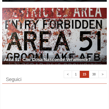
Area 51: Che Cosa Nasconde Veramente?
<
1
15
38
>
Seguici