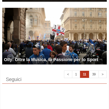
Olly: Oltre la Musica, la Passione per lo Sport
<
1
11
39
>
Seguici