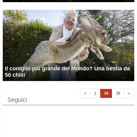
Il coniglio più grande del Mondo? Una bestia da
50 chili!
<
1
34
38
>
Seguici