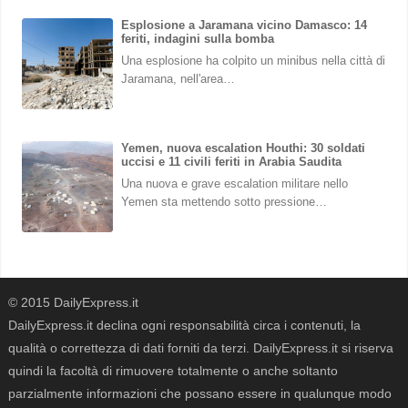
Esplosione a Jaramana vicino Damasco: 14
feriti, indagini sulla bomba
Una esplosione ha colpito un minibus nella città di
Jaramana, nell'area…
Yemen, nuova escalation Houthi: 30 soldati
uccisi e 11 civili feriti in Arabia Saudita
Una nuova e grave escalation militare nello
Yemen sta mettendo sotto pressione…
© 2015 DailyExpress.it
DailyExpress.it declina ogni responsabilità circa i contenuti, la
qualità o correttezza di dati forniti da terzi. DailyExpress.it si riserva
quindi la facoltà di rimuovere totalmente o anche soltanto
parzialmente informazioni che possano essere in qualunque modo