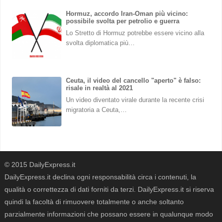
Hormuz, accordo Iran-Oman più vicino:
possibile svolta per petrolio e guerra
Lo Stretto di Hormuz potrebbe essere vicino alla
svolta diplomatica più…
Ceuta, il video del cancello "aperto" è falso:
risale in realtà al 2021
Un video diventato virale durante la recente crisi
migratoria a Ceuta,…
© 2015 DailyExpress.it
DailyExpress.it declina ogni responsabilità circa i contenuti, la
qualità o correttezza di dati forniti da terzi. DailyExpress.it si riserva
quindi la facoltà di rimuovere totalmente o anche soltanto
parzialmente informazioni che possano essere in qualunque modo