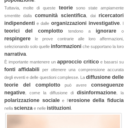
popolazione
.
teorie
Tuttavia, molte di queste
sono state ampiamente
comunità scientifica
ricercatori
smentite dalla
, dai
indipendenti
organizzazioni investigative
e dalle
. I
teorici del complotto
ignorare
tendono a
o
respingere
le prove contrarie alle loro affermazioni,
informazioni
selezionando solo quelle
che supportano la loro
narrativa
.
approccio critico
È importante mantenere un
e basarsi su
fonti affidabili
per ottenere una comprensione accurata
diffusione delle
degli eventi e delle questioni complesse. La
teorie del complotto
conseguenze
può avere
negative
disinformazione
, come la diffusione di
, la
polarizzazione sociale
erosione della fiducia
e l'
scienza
istituzioni
nella
e nelle
.