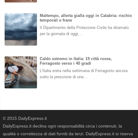
Maltempo, allerta gialla oggi in Calabria: rischio
temporali e frane
Il Dipartimento della Protezione Civile ha diramato
per la giornata di oggi,…
Caldo estremo in Italia: 19 città rosse,
Ferragosto verso i 40 gradi
L'Italia entra nella settimana di Ferragosto ancora
sotto la pressione di una…
© 2015 DailyExpress.it
DailyExpress.it declina ogni responsabilità circa i contenuti, la
qualità o correttezza di dati forniti da terzi. DailyExpress.it si riserva