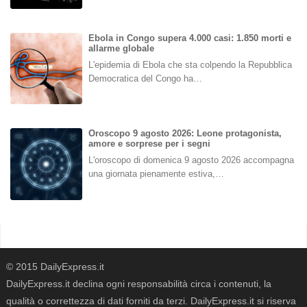
Ebola in Congo supera 4.000 casi: 1.850 morti e
allarme globale
L'epidemia di Ebola che sta colpendo la Repubblica
Democratica del Congo ha…
Oroscopo 9 agosto 2026: Leone protagonista,
amore e sorprese per i segni
L'oroscopo di domenica 9 agosto 2026 accompagna
una giornata pienamente estiva,…
© 2015 DailyExpress.it
DailyExpress.it declina ogni responsabilità circa i contenuti, la
qualità o correttezza di dati forniti da terzi. DailyExpress.it si riserva