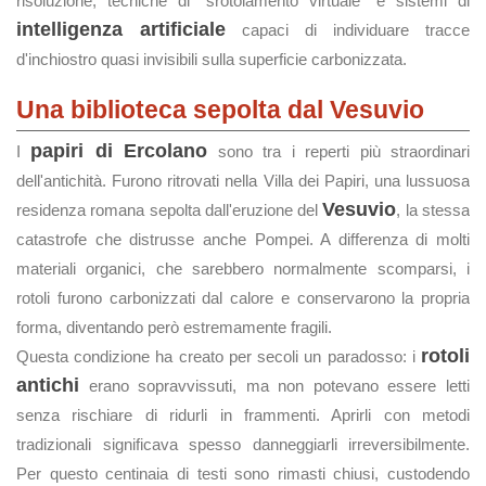
risoluzione, tecniche di "srotolamento virtuale" e sistemi di
intelligenza artificiale
capaci di individuare tracce
d'inchiostro quasi invisibili sulla superficie carbonizzata.
Una biblioteca sepolta dal Vesuvio
papiri di Ercolano
I
sono tra i reperti più straordinari
dell'antichità. Furono ritrovati nella Villa dei Papiri, una lussuosa
Vesuvio
residenza romana sepolta dall'eruzione del
, la stessa
catastrofe che distrusse anche Pompei. A differenza di molti
materiali organici, che sarebbero normalmente scomparsi, i
rotoli furono carbonizzati dal calore e conservarono la propria
forma, diventando però estremamente fragili.
rotoli
Questa condizione ha creato per secoli un paradosso: i
antichi
erano sopravvissuti, ma non potevano essere letti
senza rischiare di ridurli in frammenti. Aprirli con metodi
tradizionali significava spesso danneggiarli irreversibilmente.
Per questo centinaia di testi sono rimasti chiusi, custodendo