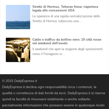
Stretto di Hormuz, Teheran frena: riapertura
legata alle concessioni USA
Le speranze di una rapida normalizzazione dello
Stretto di Hormuz subiscono una…
Caldo e traffico da bollino nero: 19 città rosse
nel weekend dell'esodo
Il weekend che apre la stagione degli spostamenti
verso il Ferragosto si…
© 2015 DailyExpress.it
DailyExpress.it declina ogni responsabilità circa i contenuti, la
qualità o correttezza di dati forniti da terzi. DailyExpress.it si riserva
quindi la facoltà di rimuovere totalmente o anche soltanto
parzialmente informazioni che possano essere in qualunque modo