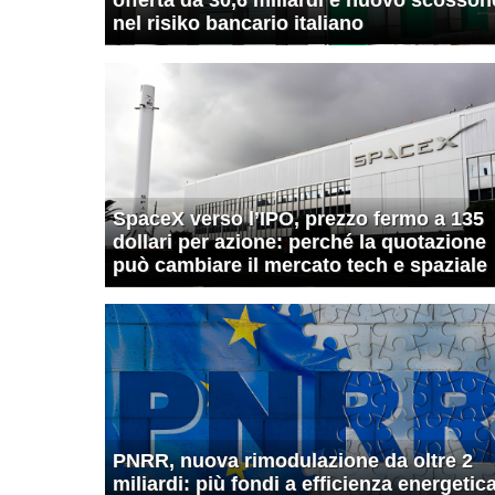
nel risiko bancario italiano
SpaceX verso l’IPO, prezzo fermo a 135
dollari per azione: perché la quotazione
può cambiare il mercato tech e spaziale
PNRR, nuova rimodulazione da oltre 2
miliardi: più fondi a efficienza energetica