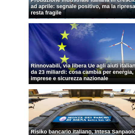
ad aprile: segnale positivo, ma la ripres
resta fragile
Rinnovabili, via libera Ue agli aiuti italian
da 23 miliardi: cosa cambia per energia,
imprese e sicurezza nazionale
Risiko bancario italiano, Intesa Sanpaol