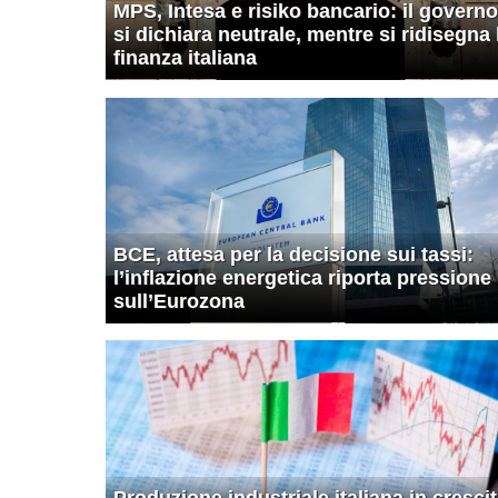
MPS, Intesa e risiko bancario: il governo
si dichiara neutrale, mentre si ridisegna 
finanza italiana
BCE, attesa per la decisione sui tassi:
l’inflazione energetica riporta pressione
sull’Eurozona
Produzione industriale italiana in cresci