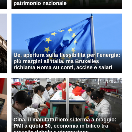
patrimonio nazionale
Ue, apertura sulla flessibilità per l’energia:
più margini all’Italia, ma Bruxelles
richiama Roma su conti, accise e salari
Cina, il manifatturiero si ferma a maggio:
PMI a quota 50, economia in bilico tra