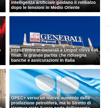
intelligenza artificiale guidano il rimbalzo
dopo le tensioni in Medio Oriente
e
Intesa entra in Generali e Unipol rileva 635
filiali: la grande partita che ridisegna
banche e assicurazioni in Italia
OPEC+ verso un nuovo aumento della
produzione petrolifera, ma lo Stretto di
e
Hormuz resta il vero nodo dell’energia