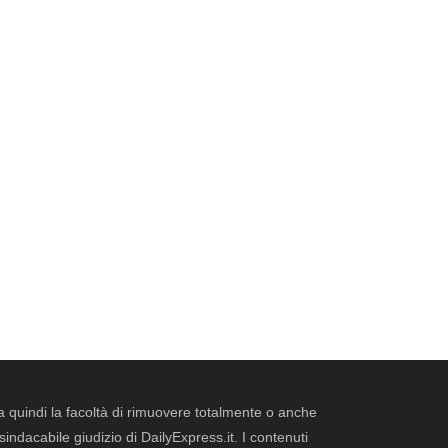
erva quindi la facoltà di rimuovere totalmente o anche
dacabile giudizio di DailyExpress.it. I contenuti