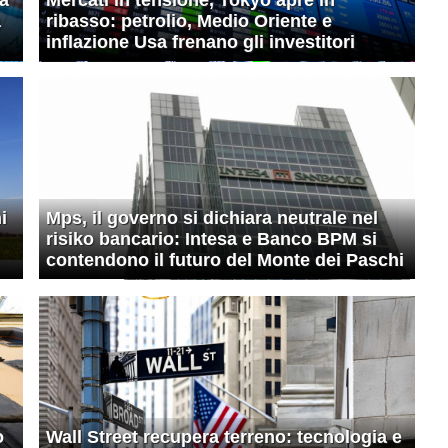
a
ribasso: petrolio, Medio Oriente e
inflazione Usa frenano gli investitori
i
Mps, il governo si dichiara neutrale nel
risiko bancario: Intesa e Banco BPM si
contendono il futuro del Monte dei Paschi
o
Wall Street recupera terreno: tecnologia e