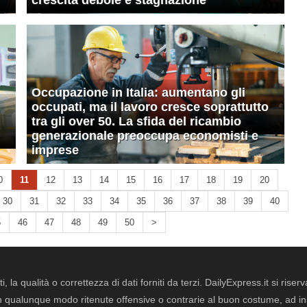
crescita debole e stagnazione
Occupazione in Italia: aumentano gli
occupati, ma il lavoro cresce soprattutto
tra gli over 50. La sfida del ricambio
generazionale preoccupa economisti e
imprese
0
11
12
13
14
15
16
17
18
19
20
30
31
32
33
34
35
36
37
38
39
40
5
46
47
48
49
50
>
i, la qualità o correttezza di dati forniti da terzi. DailyExpress.it si ris
qualunque modo ritenute offensive o contrarie al buon costume, ad insin