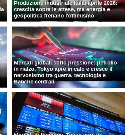
Produzione industriale Italia aprile 2026:
la
crescita sopra le attese, ma energia e
geopolitica frenano l'ottimismo
Mercati globali sotto pressione: petrolio
in rialzo, Tokyo apre in calo e cresce il
nervosismo tra guerra, tecnologia e
Banche centrali
ta
Mercati in tensione, Tokyo apre in