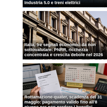
Industria 5.0 e treni elettrici
Italia, tre segnali economici da non
sottovalutare: PNRR, ricchezza
concentrata e crescita debole nel 2026
Rottamazione-quater, scadenza del 31
maggio: pagamento valido fino all'8