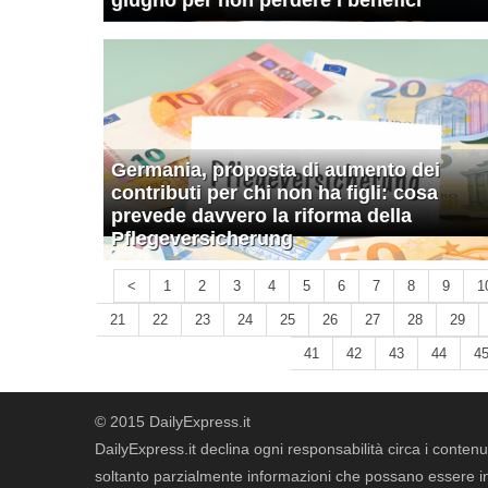
giugno per non perdere i benefici
Germania, proposta di aumento dei
contributi per chi non ha figli: cosa
prevede davvero la riforma della
Pflegeversicherung
<
1
2
3
4
5
6
7
8
9
1
21
22
23
24
25
26
27
28
29
41
42
43
44
4
© 2015 DailyExpress.it
DailyExpress.it declina ogni responsabilità circa i contenut
soltanto parzialmente informazioni che possano essere in 