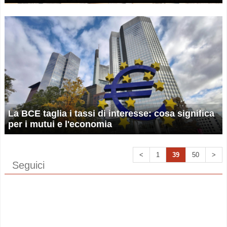
La BCE taglia i tassi di interesse: cosa significa
per i mutui e l'economia
<
1
39
50
>
Seguici