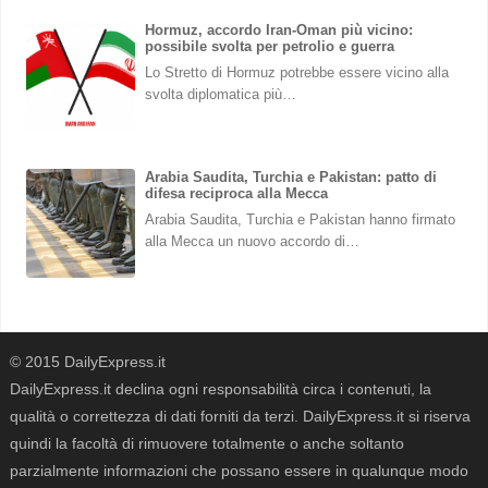
Hormuz, accordo Iran-Oman più vicino:
possibile svolta per petrolio e guerra
Lo Stretto di Hormuz potrebbe essere vicino alla
svolta diplomatica più…
Arabia Saudita, Turchia e Pakistan: patto di
difesa reciproca alla Mecca
Arabia Saudita, Turchia e Pakistan hanno firmato
alla Mecca un nuovo accordo di…
© 2015 DailyExpress.it
DailyExpress.it declina ogni responsabilità circa i contenuti, la
qualità o correttezza di dati forniti da terzi. DailyExpress.it si riserva
quindi la facoltà di rimuovere totalmente o anche soltanto
parzialmente informazioni che possano essere in qualunque modo