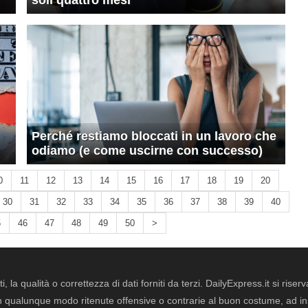
soli quattro mesi
Perché restiamo bloccati in un lavoro che
odiamo (e come uscirne con successo)
0
11
12
13
14
15
16
17
18
19
20
30
31
32
33
34
35
36
37
38
39
40
5
46
47
48
49
50
>
i, la qualità o correttezza di dati forniti da terzi. DailyExpress.it si ris
qualunque modo ritenute offensive o contrarie al buon costume, ad insin