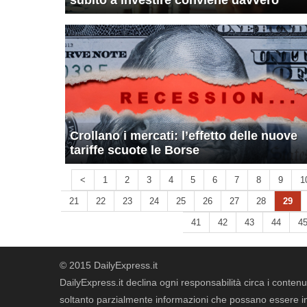
subito a investire conviene davvero
Crollano i mercati: l’effetto delle nuove
tariffe scuote le Borse
<
1
2
3
4
5
6
7
8
9
1
21
22
23
24
25
26
27
28
29
41
42
43
44
4
© 2015 DailyExpress.it
DailyExpress.it declina ogni responsabilità circa i contenut
soltanto parzialmente informazioni che possano essere in 