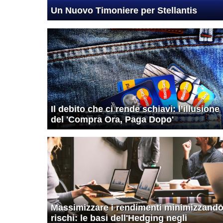
Un Nuovo Timoniere per Stellantis
Il debito che ci rende schiavi: l’illusione
del 'Compra Ora, Paga Dopo'
Massimizzare i rendimenti minimizzando
rischi: le basi dell'Hedging negli