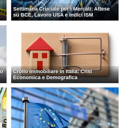
Settimana Cruciale per i Mercati: Attese
su BCE, Lavoro USA e Indici ISM
ro
Crollo Immobiliare in Italia: Crisi
Economica e Demografica