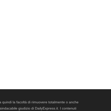
erva quindi la facoltà di rimuovere totalmente o anche
dacabile giudizio di DailyExpress.it. I contenuti