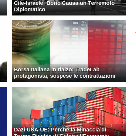
Cile-Israele: Boric Causa un Terremoto
Diplomatico
n
Borsa Italiana in rialzo: TradeLab
protagonista, sospese le contrattazioni
Dazi USA-UE: Perché la Minaccia di
Trump Rischia di Colpire l’Economia