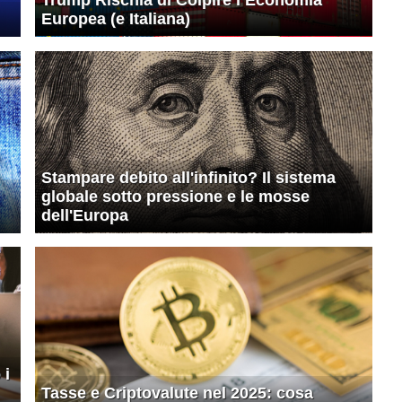
Europea (e Italiana)
Stampare debito all'infinito? Il sistema
globale sotto pressione e le mosse
dell'Europa
 i
Tasse e Criptovalute nel 2025: cosa