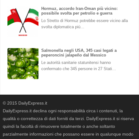
Hormuz, accordo Iran-Oman più vicino:
possibile svolta per petrolio e guerra
Lo Stretto di Hormuz potrebbe essere vicino alla
svolta diplomatica più…
Salmonella negli USA, 345 casi legati a
peperoncini jalapeño dal Messico
Le autorità sanitarie statunitensi hanno
confermato che 345 persone in 27 Stati…
© 2015 DailyExpress.it
DailyExpress.it declina ogni responsabilità circa i contenuti, la
qualità o correttezza di dati forniti da terzi. DailyExpress.it si riserva
quindi la facoltà di rimuovere totalmente o anche soltanto
parzialmente informazioni che possano essere in qualunque modo