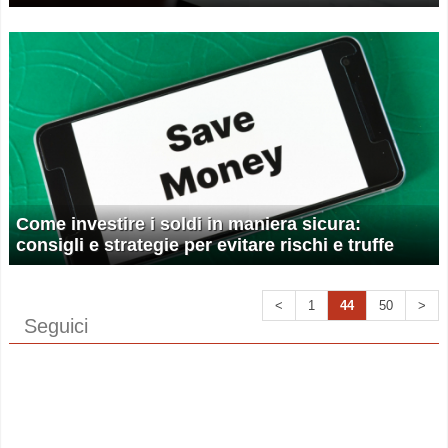
Come investire i soldi in maniera sicura:
consigli e strategie per evitare rischi e truffe
<
1
44
50
>
Seguici