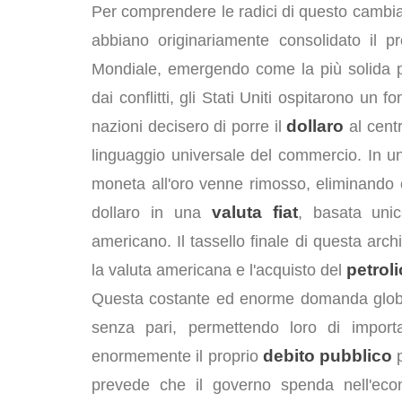
Per comprendere le radici di questo cambia
abbiano originariamente consolidato il 
Mondiale, emergendo come la più solida p
dai conflitti, gli Stati Uniti ospitarono un
dollaro
nazioni decisero di porre il
al centr
linguaggio universale del commercio. In una
moneta all'oro venne rimosso, eliminando o
valuta fiat
dollaro in una
, basata unic
americano. Il tassello finale di questa arch
petroli
la valuta americana e l'acquisto del
Questa costante ed enorme domanda globale 
senza pari, permettendo loro di import
debito pubblico
enormemente il proprio
p
prevede che il governo spenda nell'econ