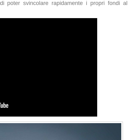
 di poter svincolare rapidamente i propri fondi al