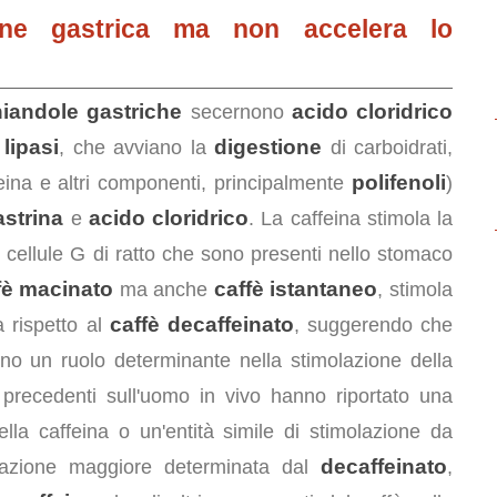
ione gastrica ma non accelera lo
iandole gastriche
acido cloridrico
secernono
lipasi
digestione
e
, che avviano la
di carboidrati,
polifenoli
caffeina e altri componenti, principalmente
)
astrina
acido cloridrico
e
. La caffeina stimola la
i cellule G di ratto che sono presenti nello stomaco
fè macinato
caffè istantaneo
ma anche
, stimola
caffè decaffeinato
a rispetto al
, suggerendo che
ano un ruolo determinante nella stimolazione della
i precedenti sull'uomo in vivo hanno riportato una
lla caffeina o un'entità simile di stimolazione da
decaffeinato
lazione maggiore determinata dal
,