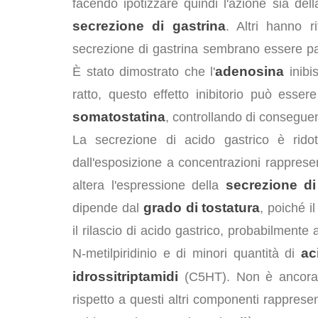
facendo ipotizzare quindi l'azione sia del
secrezione di gastrina
. Altri hanno r
secrezione di gastrina sembrano essere p
adenosina
È stato dimostrato che l'
inibi
ratto, questo effetto inibitorio può esse
somatostatina
, controllando di consegue
La secrezione di acido gastrico è rido
dall'esposizione a concentrazioni rapprese
secrezione di
altera l'espressione della
grado di tostatura
dipende dal
, poiché i
il rilascio di acido gastrico, probabilment
ac
N-metilpiridinio e di minori quantità di
idrossitriptamidi
(C5HT). Non è ancora c
rispetto a questi altri componenti rappresen