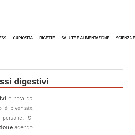
ESS
CURIOSITÀ
RICETTE
SALUTE E ALIMENTAZIONE
SCIENZA 
si digestivi
ivi
è nota da
 è diventata
e persone. Si
tione
agendo