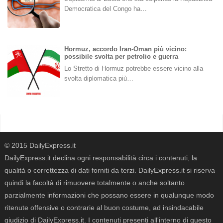
Democratica del Congo ha…
Hormuz, accordo Iran-Oman più vicino:
possibile svolta per petrolio e guerra
Lo Stretto di Hormuz potrebbe essere vicino alla
svolta diplomatica più…
© 2015 DailyExpress.it
DailyExpress.it declina ogni responsabilità circa i contenuti, la
qualità o correttezza di dati forniti da terzi. DailyExpress.it si riserva
quindi la facoltà di rimuovere totalmente o anche soltanto
parzialmente informazioni che possano essere in qualunque modo
ritenute offensive o contrarie al buon costume, ad insindacabile
giudizio di DailyExpress.it. I contenuti presenti all'interno di questo