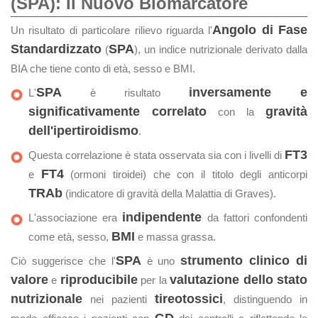
(SPA): Il Nuovo Biomarcatore
Angolo di Fase
Un risultato di particolare rilievo riguarda l'
Standardizzato
SPA
(
), un indice nutrizionale derivato dalla
BIA che tiene conto di età, sesso e BMI.
SPA
inversamente e
L'
è risultato
significativamente correlato
gravità
con la
dell'ipertiroidismo
.
FT3
Questa correlazione è stata osservata sia con i livelli di
FT4
e
(ormoni tiroidei) che con il titolo degli anticorpi
TRAb
(indicatore di gravità della Malattia di Graves).
indipendente
L'associazione era
da fattori confondenti
BMI
come età, sesso,
e massa grassa.
SPA
strumento clinico di
Ciò suggerisce che l'
è uno
valore
riproducibile
valutazione dello stato
e
per la
nutrizionale
tireotossici
nei pazienti
, distinguendo in