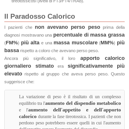
tireotossicosi (livelli di FT3/FT4/TRAb).
Il Paradosso Calorico
non avevano perso peso
I pazienti che
prima della
percentuale di massa grassa
diagnosi mostravano una
FM%
più alta
massa muscolare
MM%
più
(
)
e una
(
)
bassa
rispetto a coloro che avevano perso peso.
apporto calorico
Ancora più significativo, il loro
giornaliero stimato
significativamente più
era
elevato
rispetto al gruppo che aveva perso peso. Questo
suggerisce che:
La variazione di peso è il risultato di un complesso
aumento del dispendio metabolico
equilibrio tra l'
aumento dell'appetito e dell'apporto
e l'
calorico
durante la fase tireotossica. I pazienti che non
perdono peso potrebbero essere quelli in cui l'aumento