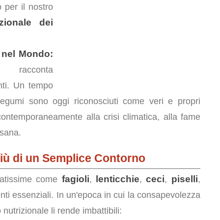
 per il nostro
zionale dei
 nel Mondo:
, racconta
nti. Un tempo
i legumi sono oggi riconosciuti come veri e propri
contemporaneamente alla crisi climatica, alla fame
 sana.
Più di un Semplice Contorno
fagioli
lenticchie
ceci
piselli
matissime come
,
,
,
,
ti essenziali. In un'epoca in cui la consapevolezza
 nutrizionale li rende imbattibili: