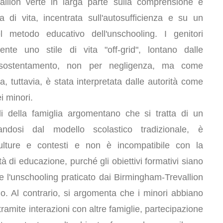
allion verte in larga parte sulla comprensione e
ia di vita, incentrata sull'autosufficienza e su un
 metodo educativo dell'unschooling. I genitori
nte uno stile di vita "off-grid", lontano dalle
tosostentamento, non per negligenza, ma come
a, tuttavia, è stata interpretata dalle autorità come
i minori.
li della famiglia argomentano che si tratta di un
ndosi dal modello scolastico tradizionale, è
culture e contesti e non è incompatibile con la
rtà di educazione, purché gli obiettivi formativi siano
e l'unschooling praticato dai Birmingham-Trevallion
o. Al contrario, si argomenta che i minori abbiano
ramite interazioni con altre famiglie, partecipazione