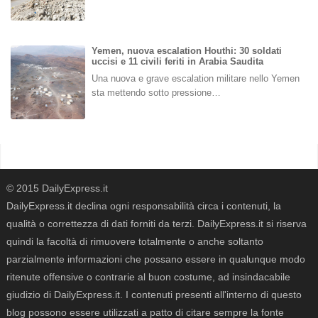
Yemen, nuova escalation Houthi: 30 soldati
uccisi e 11 civili feriti in Arabia Saudita
Una nuova e grave escalation militare nello Yemen
sta mettendo sotto pressione…
© 2015 DailyExpress.it
DailyExpress.it declina ogni responsabilità circa i contenuti, la
qualità o correttezza di dati forniti da terzi. DailyExpress.it si riserva
quindi la facoltà di rimuovere totalmente o anche soltanto
parzialmente informazioni che possano essere in qualunque modo
ritenute offensive o contrarie al buon costume, ad insindacabile
giudizio di DailyExpress.it. I contenuti presenti all'interno di questo
blog possono essere utilizzati a patto di citare sempre la fonte