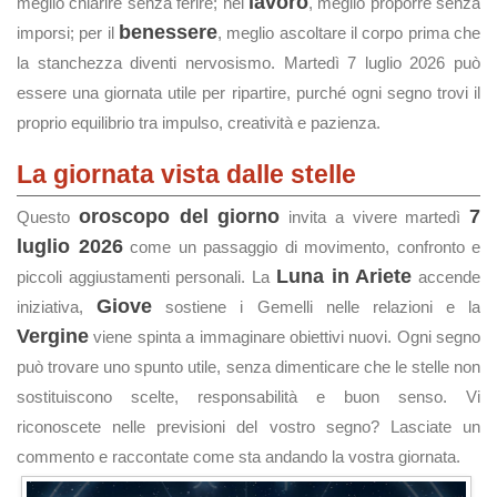
lavoro
meglio chiarire senza ferire; nel
, meglio proporre senza
benessere
imporsi; per il
, meglio ascoltare il corpo prima che
la stanchezza diventi nervosismo. Martedì 7 luglio 2026 può
essere una giornata utile per ripartire, purché ogni segno trovi il
proprio equilibrio tra impulso, creatività e pazienza.
La giornata vista dalle stelle
oroscopo del giorno
7
Questo
invita a vivere martedì
luglio 2026
come un passaggio di movimento, confronto e
Luna in Ariete
piccoli aggiustamenti personali. La
accende
Giove
iniziativa,
sostiene i Gemelli nelle relazioni e la
Vergine
viene spinta a immaginare obiettivi nuovi. Ogni segno
può trovare uno spunto utile, senza dimenticare che le stelle non
sostituiscono scelte, responsabilità e buon senso. Vi
riconoscete nelle previsioni del vostro segno? Lasciate un
commento e raccontate come sta andando la vostra giornata.