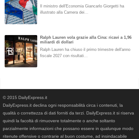
Il ministro dell'Economia Giancarlo Giorgetti ha
illustrato alla Camera dei…
Ralph Lauren vola grazie alla Cina: ricavi a 1,96
miliardi di dollari
Ralph Lauren ha chiuso il primo trimestre dell'anno
fiscale 2027 con risultati…
© 2015 DailyExpress.it
DailyExpress.it declina ogni responsabilità circa i contenuti, la
qualità o correttezza di dati forniti da terzi. DailyExpress.it si riserva
quindi la facoltà di rimuovere totalmente o anche soltanto
parzialmente informazioni che possano essere in qualunque modo
ritenute offensive o contrarie al buon costume, ad insindacabile