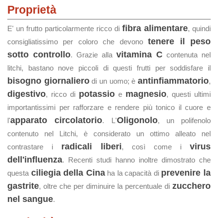
Proprietà
fibra alimentare
E' un frutto particolarmente ricco di
, quindi
tenere il peso
consigliatissimo per coloro che devono
sotto controllo
vitamina C
. Grazie alla
contenuta nel
litchi, bastano nove piccoli di questi frutti per soddisfare il
bisogno giornaliero
antinfiammatorio
di un uomo; è
,
digestivo
potassio
magnesio
, ricco di
e
, questi ultimi
importantissimi per rafforzare e rendere più tonico il cuore e
apparato circolatorio
Oligonolo
l'
. L'
, un polifenolo
contenuto nel Litchi, è considerato un ottimo alleato nel
radicali liberi
virus
contrastare i
, così come i
dell'influenza
. Recenti studi hanno inoltre dimostrato che
ciliegia della Cina
prevenire la
questa
ha la capacità di
gastrite
zucchero
, oltre che per diminuire la percentuale di
nel sangue
.