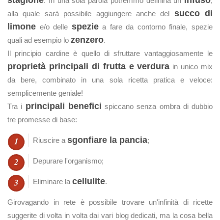
stagione
infuso
. In una sola parola potremmo definirla un
,
succo di
alla quale sarà possibile aggiungere anche del
limone
spezie
e/o delle
a fare da contorno finale, spezie
zenzero
quali ad esempio lo
.
Il principio cardine è quello di sfruttare vantaggiosamente le
proprietà principali di frutta e verdura
in unico mix
da bere, combinato in una sola ricetta pratica e veloce:
semplicemente geniale!
principali benefici
Tra i
spiccano senza ombra di dubbio
tre promesse di base:
sgonfiare la pancia
Riuscire a
;
Depurare l'organismo;
cellulite
Eliminare la
.
Girovagando in rete è possibile trovare un'infinità di ricette
suggerite di volta in volta dai vari blog dedicati, ma la cosa bella