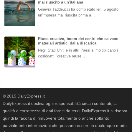
mai riuscito a un'italiana
Ginevra Taddeucci ha completato ieri, 5 agosto,
un'impresa mai riuscita prima a…
Riuso creativo, boom dei centri che salvano
materiali artistici dalla discarica
Negli Stati Uniti e in altri Paesi si moltiplicano i
cosiddetti "creative reuse…
© 2015 DailyExpress.it
DailyExpress.it declina ogni responsabilità circa i contenuti, la
qualità o correttezza di dati forniti da terzi. DailyExpress.it si riserva
quindi la facoltà di rimuovere totalmente o anche soltanto
parzialmente informazioni che possano essere in qualunque modo