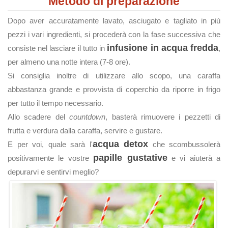
Metodo di preparazione
Dopo aver accuratamente lavato, asciugato e tagliato in più
pezzi i vari ingredienti, si procederà con la fase successiva che
infusione in acqua fredda
consiste nel lasciare il tutto in
,
per almeno una notte intera (7-8 ore).
Si consiglia inoltre di utilizzare allo scopo, una caraffa
abbastanza grande e provvista di coperchio da riporre in frigo
per tutto il tempo necessario.
Allo scadere del
countdown
, basterà rimuovere i pezzetti di
frutta e verdura dalla caraffa, servire e gustare.
acqua detox
E per voi, quale sarà l'
che scombussolerà
papille gustative
positivamente le vostre
e vi aiuterà a
depurarvi e sentirvi meglio?