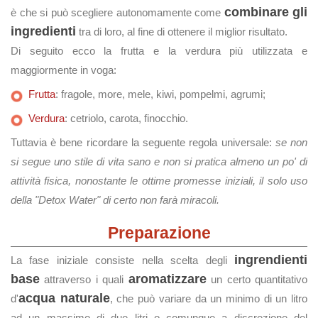
combinare gli
è che si può scegliere autonomamente come
ingredienti
tra di loro, al fine di ottenere il miglior risultato.
Di seguito ecco la frutta e la verdura più utilizzata e
maggiormente in voga:
Frutta
: fragole, more, mele, kiwi, pompelmi, agrumi;
Verdura
: cetriolo, carota, finocchio.
Tuttavia è bene ricordare la seguente regola universale:
se non
si segue uno stile di vita sano e non si pratica almeno un po' di
attività fisica, nonostante le ottime promesse iniziali, il solo uso
della "Detox Water" di certo non farà miracoli.
Preparazione
ingrendienti
La fase iniziale consiste nella scelta degli
base
aromatizzare
attraverso i quali
un certo quantitativo
acqua naturale
d'
, che può variare da un minimo di un litro
ad un massimo di due litri o comunque a discrezione del